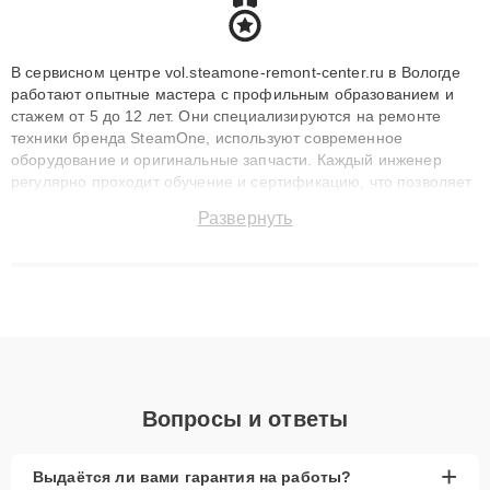
В сервисном центре vol.steamone-remont-center.ru в Вологде
работают опытные мастера с профильным образованием и
стажем от 5 до 12 лет. Они специализируются на ремонте
техники бренда SteamOne, используют современное
оборудование и оригинальные запчасти. Каждый инженер
регулярно проходит обучение и сертификацию, что позволяет
быстро и точноdiagnostikировать поломки и восстанавливать
Развернуть
технику с сохранением гарантии до 3 лет. Наши мастера
решают сложные случаи: от замены матриц и материнских
плат до ремонта после залития и восстановления данных.
Благодаря высокой квалификации и ответственному подходу
клиенты получают быстрый, качественный ремонт и понятные
объяснения по результатам диагностики.
Вопросы и ответы
+
Выдаётся ли вами гарантия на работы?