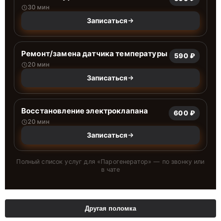
30 мин
Записаться
Ремонт/замена датчика температуры
590 ₽
20 мин
Записаться
Восстановление электроклапана
600 ₽
20 мин
Записаться
Полный список услуг для «
Парогенератор
» — по звонку или
в чате
Другая поломка