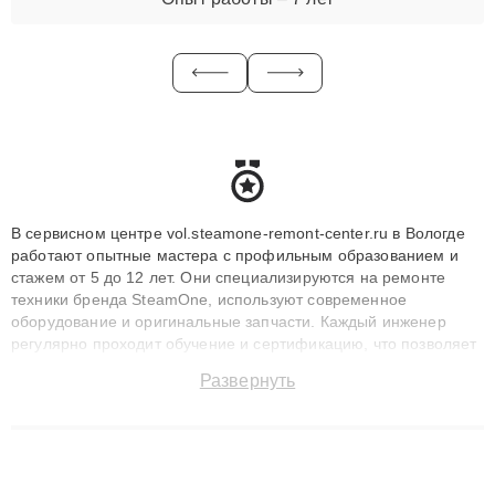
В сервисном центре vol.steamone-remont-center.ru в Вологде
работают опытные мастера с профильным образованием и
стажем от 5 до 12 лет. Они специализируются на ремонте
техники бренда SteamOne, используют современное
оборудование и оригинальные запчасти. Каждый инженер
регулярно проходит обучение и сертификацию, что позволяет
быстро и точноdiagnostikировать поломки и восстанавливать
Развернуть
технику с сохранением гарантии до 3 лет. Наши мастера
решают сложные случаи: от замены матриц и материнских
плат до ремонта после залития и восстановления данных.
Благодаря высокой квалификации и ответственному подходу
клиенты получают быстрый, качественный ремонт и понятные